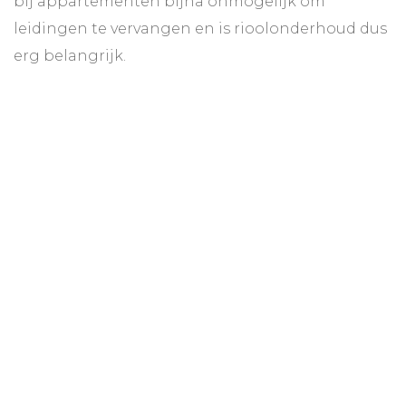
bij appartementen bijna onmogelijk om
leidingen te vervangen en is rioolonderhoud dus
erg belangrijk.