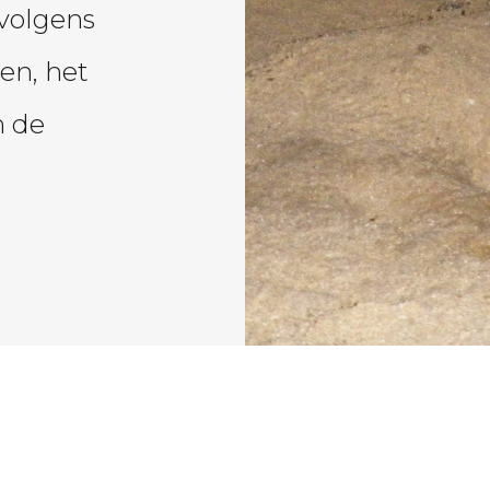
volgens
en, het
n de