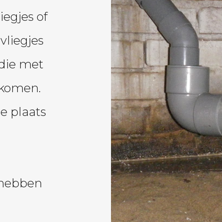
iegjes of
vliegjes
 die met
 komen.
ie plaats
n
 hebben