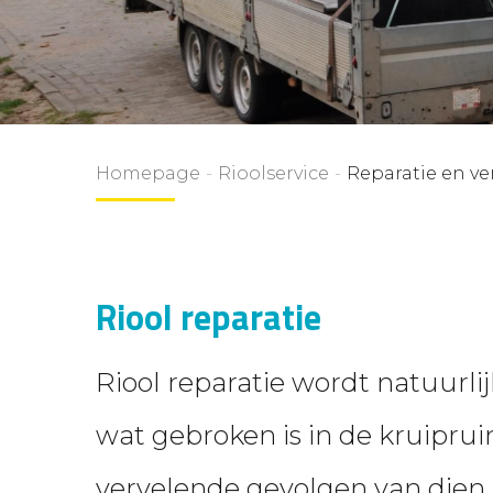
Homepage
-
Rioolservice
-
Reparatie en v
Riool reparatie
Riool reparatie wordt natuurlij
wat gebroken is in de kruipru
vervelende gevolgen van dien.