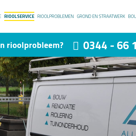
E
RIOOLSERVICE
RIOOLPROBLEMEN
GROND EN STRAATWERK
BO
0344 - 66 
en rioolprobleem?