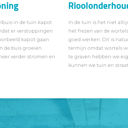
oning
Rioolonderhoud
lbuis in de tuin kapot
In de tuin is het niet al
omdat er verstoppingen
het frezen van de wortels
jvoorbeeld kapot gaan
goed werken. Dit is natu
n de buis groeien.
termijn omdat wortels we
 meer verder stromen en
te graven hebben we eig
kunnen we tuin en straat