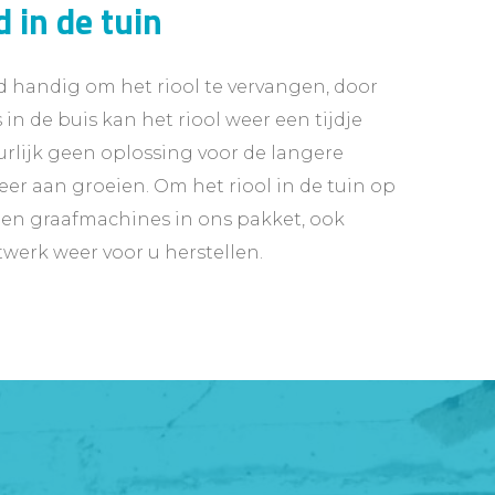
 in de tuin
tijd handig om het riool te vervangen, door
 in de buis kan het riool weer een tijdje
urlijk geen oplossing voor de langere
er aan groeien. Om het riool in de tuin op
en graafmachines in ons pakket, ook
werk weer voor u herstellen.