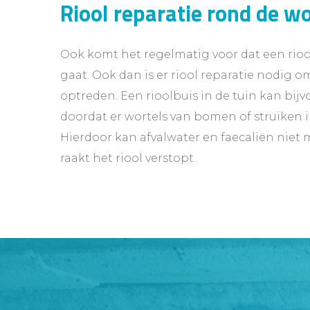
Riool reparatie rond de w
Ook komt het regelmatig voor dat een rioo
gaat. Ook dan is er riool reparatie nodig 
optreden. Een rioolbuis in de tuin kan bi
doordat er wortels van bomen of struiken i
Hierdoor kan afvalwater en faecaliën niet
raakt het riool verstopt.